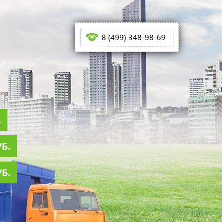
8 (499) 348-98-69
.
УБ.
УБ.