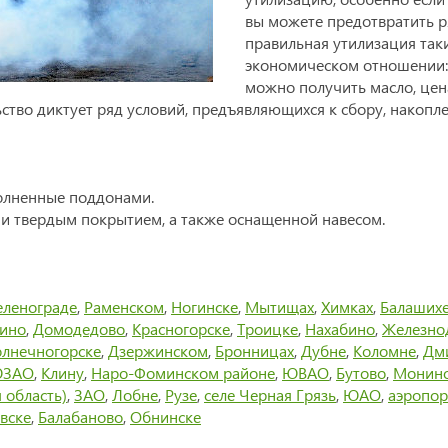
вы можете предотвратить ря
правильная утилизация так
экономическом отношении: 
можно получить масло, цен
тво диктует ряд условий, предъявляющихся к сбору, накоплен
олненные поддонами.
 твердым покрытием, а также оснащенной навесом.
еленограде
,
Раменском
,
Ногинске
,
Мытищах
,
Химках
,
Балаших
тино
,
Домодедово
,
Красногорске
,
Троицке
,
Нахабино
,
Железно
лнечногорске
,
Дзержинском
,
Бронницах
,
Дубне
,
Коломне
,
Дм
ЗАО
,
Клину
,
Наро-Фоминском районе
,
ЮВАО
,
Бутово
,
Монин
 область)
,
ЗАО
,
Лобне
,
Рузе
,
селе Черная Грязь
,
ЮАО
,
аэропор
вске
,
Балабаново
,
Обнинске