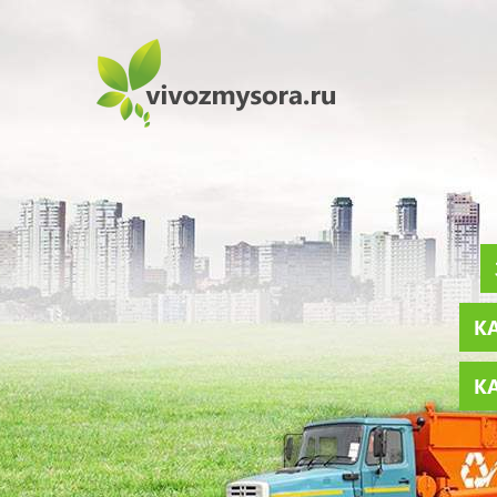
КА
КА