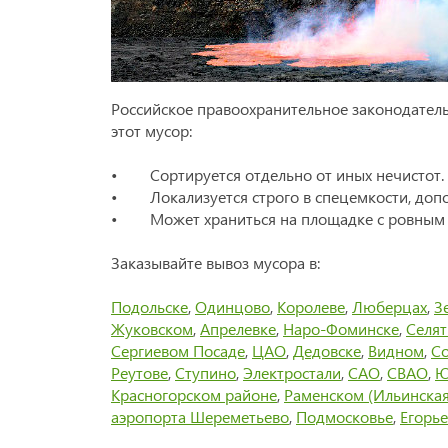
Российское правоохранительное законодательс
этот мусор:
• Сортируется отдельно от иных нечистот.
• Локализуется строго в спецемкости, доп
• Может храниться на площадке с ровным и
Заказывайте вывоз мусора в:
Подольске
,
Одинцово
,
Королеве
,
Люберцах
,
З
Жуковском
,
Апрелевке
,
Наро-Фоминске
,
Селя
Сергиевом Посаде
,
ЦАО
,
Дедовске
,
Видном
,
Со
Реутове
,
Ступино
,
Электростали
,
САО
,
СВАО
,
Ю
Красногорском районе
,
Раменском (Ильинская
аэропорта Шереметьево
,
Подмосковье
,
Егорье