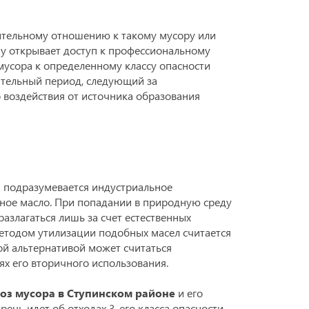
жительному отношению к такому мусору или
у открывает доступ к профессиональному
мусора к определенному классу опасности
ительный период, следующий за
 воздействия от источника образования
 подразумевается индустриальное
ное масло. При попадании в природную среду
разлагаться лишь за счет естественных
етодом утилизации подобных масел считается
ой альтернативой может считаться
ях его вторичного использования.
оз мусора в Ступинском районе
и его
речь идет об отходах 3-его класса опасности,