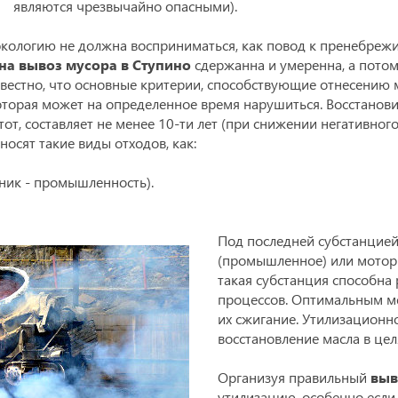
являются чрезвычайно опасными).
 экологию не должна восприниматься, как повод к пренебре
на вывоз мусора в Ступино
сдержанна и умеренна, а потом
естно, что основные критерии, способствующие отнесению 
оторая может на определенное время нарушиться. Восстанов
т, составляет не менее 10-ти лет (при снижении негативного
носят такие виды отходов, как:
ик - промышленность).
Под последней субстанцией
(промышленное) или мотор
такая субстанция способна 
процессов. Оптимальным м
их сжигание. Утилизационн
восстановление масла в цел
Организуя правильный
выв
утилизацию, особенно если 