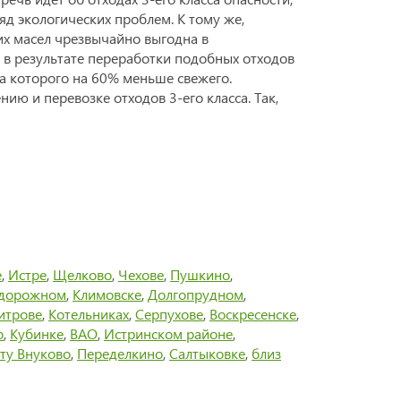
д экологических проблем. К тому же,
их масел чрезвычайно выгодна в
в результате переработки подобных отходов
а которого на 60% меньше свежего.
ию и перевозке отходов 3-его класса. Так,
е
,
Истре
,
Щелково
,
Чехове
,
Пушкино
,
дорожном
,
Климовске
,
Долгопрудном
,
итрове
,
Котельниках
,
Серпухове
,
Воскресенске
,
о
,
Кубинке
,
ВАО
,
Истринском районе
,
ту Внуково
,
Переделкино
,
Салтыковке
,
близ