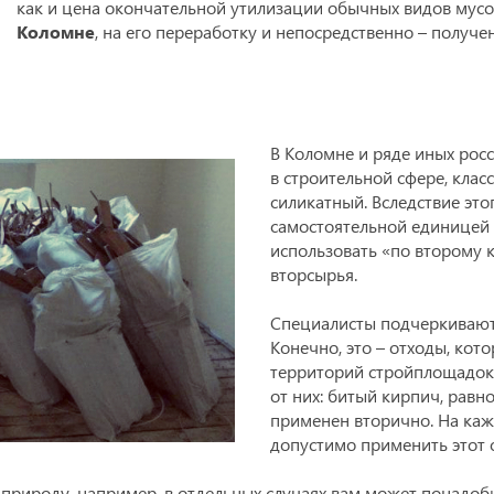
как и цена окончательной утилизации обычных видов мус
Коломне
, на его переработку и непосредственно – получе
В Коломне и ряде иных рос
в строительной сфере, клас
силикатный. Вследствие это
самостоятельной единицей
использовать «по второму кр
вторсырья.
Специалисты подчеркивают,
Конечно, это – отходы, кот
территорий стройплощадок. 
от них: битый кирпич, равн
применен вторично. На каж
допустимо применить этот о
природу, например, в отдельных случаях вам может понадоб