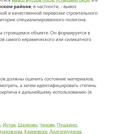
нском районе
, в частности, - вывоз
ной и качественной перевозке строительного
рритории специализированного полигона.
м строящемся объекте. Он формируется в
ков самого керамического или силикатного
тов должны оценить состояние материалов,
смотреть, а затем идентифицировать степень
 кирпича к дальнейшему использованию (в
е
,
Истре
,
Щелково
,
Чехове
,
Пушкино
,
дорожном
,
Климовске
,
Долгопрудном
,