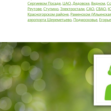
Сергиевом Посаде
,
ЦАО
,
Дедовске
,
Видном
,
Со
Реутове
,
Ступино
,
Электростали
,
САО
,
СВАО
,
Ю
Красногорском районе
,
Раменском (Ильинская
аэропорта Шереметьево
,
Подмосковье
,
Егорье