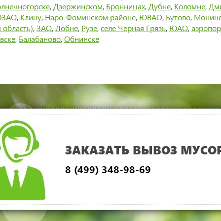
лнечногорске
,
Дзержинском
,
Бронницах
,
Дубне
,
Коломне
,
Дм
ЗАО
,
Клину
,
Наро-Фоминском районе
,
ЮВАО
,
Бутово
,
Монин
 область)
,
ЗАО
,
Лобне
,
Рузе
,
селе Черная Грязь
,
ЮАО
,
аэропор
вске
,
Балабаново
,
Обнинске
ЗАКАЗАТЬ ВЫВОЗ МУСО
8 (499) 348-98-69