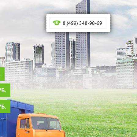
8 (499) 348-98-69
.
УБ.
УБ.