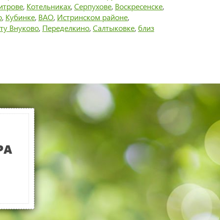
итрове
,
Котельниках
,
Серпухове
,
Воскресенске
,
о
,
Кубинке
,
ВАО
,
Истринском районе
,
ту Внуково
,
Переделкино
,
Салтыковке
,
близ
РА