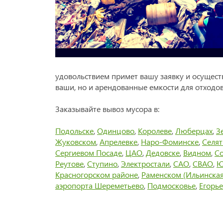
удовольствием примет вашу заявку и осущес
ваши, но и арендованные емкости для отходо
Заказывайте вывоз мусора в:
Подольске
,
Одинцово
,
Королеве
,
Люберцах
,
З
Жуковском
,
Апрелевке
,
Наро-Фоминске
,
Селя
Сергиевом Посаде
,
ЦАО
,
Дедовске
,
Видном
,
Со
Реутове
,
Ступино
,
Электростали
,
САО
,
СВАО
,
Ю
Красногорском районе
,
Раменском (Ильинская
аэропорта Шереметьево
,
Подмосковье
,
Егорье