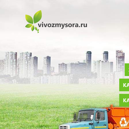
КА
КА