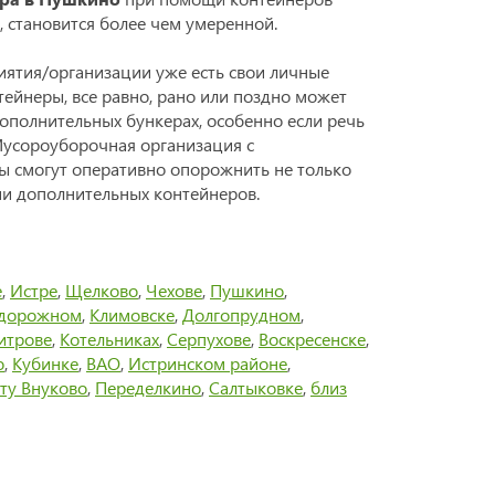
, становится более чем умеренной.
иятия/организации уже есть свои личные
тейнеры, все равно, рано или поздно может
дополнительных бункерах, особенно если речь
 Мусороуборочная организация с
ты смогут оперативно опорожнить не только
ии дополнительных контейнеров.
е
,
Истре
,
Щелково
,
Чехове
,
Пушкино
,
дорожном
,
Климовске
,
Долгопрудном
,
итрове
,
Котельниках
,
Серпухове
,
Воскресенске
,
о
,
Кубинке
,
ВАО
,
Истринском районе
,
ту Внуково
,
Переделкино
,
Салтыковке
,
близ