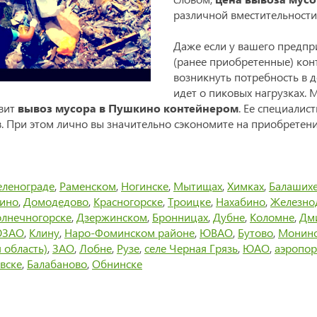
различной вместительности
Даже если у вашего предпр
(ранее приобретенные) кон
возникнуть потребность в 
идет о пиковых нагрузках.
твит
вывоз мусора в Пушкино контейнером
. Ее специалис
в. При этом лично вы значительно сэкономите на приобретен
еленограде
,
Раменском
,
Ногинске
,
Мытищах
,
Химках
,
Балаших
тино
,
Домодедово
,
Красногорске
,
Троицке
,
Нахабино
,
Железно
лнечногорске
,
Дзержинском
,
Бронницах
,
Дубне
,
Коломне
,
Дм
ЗАО
,
Клину
,
Наро-Фоминском районе
,
ЮВАО
,
Бутово
,
Монин
 область)
,
ЗАО
,
Лобне
,
Рузе
,
селе Черная Грязь
,
ЮАО
,
аэропор
вске
,
Балабаново
,
Обнинске