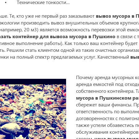
• Технические тонкости…
ше. Те, кто уже не первый раз заказывают
вывоз мусора в 
да экологии производить вывоз внушительных объемов крупно
апример, 20 м3) является возможность перевозки этой емко
азать контейнер для вывоза мусора в Пушкино
в связи с 
ративное выполнение работы). Как только ваш контейнер буд
ть. Решили стать клиентом одной из таких очистных организа
нки на полный спектр предлагаемых услуг. Качественный
выв
Почему аренда мусорных ко
аренда емкостей под отход
собственного контейнера. 
мусора в Пушкинском р
сбережет ваши финансы. Пр
ответственность по выполн
договоренностях с полигона
также успели обзавестись 
обслуживания контейнеров 
словом,
цена вывоза мус