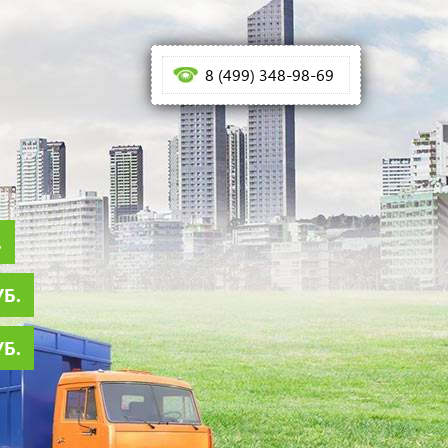
8 (499) 348-98-69
.
УБ.
УБ.