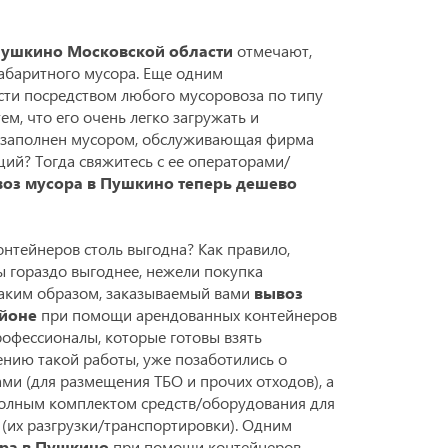
Пушкино Московской области
отмечают,
габаритного мусора. Еще одним
сти посредством любого мусоровоза по типу
тем, что его очень легко загружать и
ет заполнен мусором, обслуживающая фирма
ций? Тогда свяжитесь с ее операторами/
оз мусора в Пушкино теперь дешево
нтейнеров столь выгодна? Как правило,
ы гораздо выгоднее, нежели покупка
Таким образом, заказываемый вами
вывоз
айоне
при помощи арендованных контейнеров
офессионалы, которые готовы взять
ению такой работы, уже позаботились о
ми (для размещения ТБО и прочих отходов), а
полным комплектом средств/оборудования для
(их разгрузки/транспортировки). Одним
ора в Пушкино
при помощи контейнеров