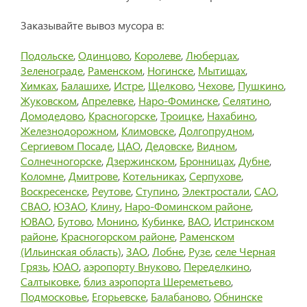
Заказывайте вывоз мусора в:
Подольске
,
Одинцово
,
Королеве
,
Люберцах
,
Зеленограде
,
Раменском
,
Ногинске
,
Мытищах
,
Химках
,
Балашихе
,
Истре
,
Щелково
,
Чехове
,
Пушкино
,
Жуковском
,
Апрелевке
,
Наро-Фоминске
,
Селятино
,
Домодедово
,
Красногорске
,
Троицке
,
Нахабино
,
Железнодорожном
,
Климовске
,
Долгопрудном
,
Сергиевом Посаде
,
ЦАО
,
Дедовске
,
Видном
,
Солнечногорске
,
Дзержинском
,
Бронницах
,
Дубне
,
Коломне
,
Дмитрове
,
Котельниках
,
Серпухове
,
Воскресенске
,
Реутове
,
Ступино
,
Электростали
,
САО
,
СВАО
,
ЮЗАО
,
Клину
,
Наро-Фоминском районе
,
ЮВАО
,
Бутово
,
Монино
,
Кубинке
,
ВАО
,
Истринском
районе
,
Красногорском районе
,
Раменском
(Ильинская область)
,
ЗАО
,
Лобне
,
Рузе
,
селе Черная
Грязь
,
ЮАО
,
аэропорту Внуково
,
Переделкино
,
Салтыковке
,
близ аэропорта Шереметьево
,
Подмосковье
,
Егорьевске
,
Балабаново
,
Обнинске