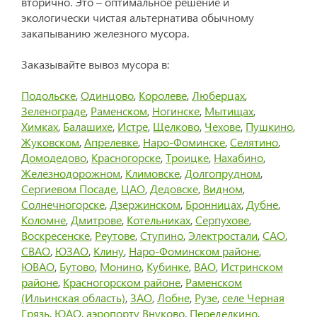
вторично. Это – оптимальное решение и
экологически чистая альтернатива обычному
закапыванию железного мусора.
Заказывайте вывоз мусора в:
Подольске
,
Одинцово
,
Королеве
,
Люберцах
,
Зеленограде
,
Раменском
,
Ногинске
,
Мытищах
,
Химках
,
Балашихе
,
Истре
,
Щелково
,
Чехове
,
Пушкино
,
Жуковском
,
Апрелевке
,
Наро-Фоминске
,
Селятино
,
Домодедово
,
Красногорске
,
Троицке
,
Нахабино
,
Железнодорожном
,
Климовске
,
Долгопрудном
,
Сергиевом Посаде
,
ЦАО
,
Дедовске
,
Видном
,
Солнечногорске
,
Дзержинском
,
Бронницах
,
Дубне
,
Коломне
,
Дмитрове
,
Котельниках
,
Серпухове
,
Воскресенске
,
Реутове
,
Ступино
,
Электростали
,
САО
,
СВАО
,
ЮЗАО
,
Клину
,
Наро-Фоминском районе
,
ЮВАО
,
Бутово
,
Монино
,
Кубинке
,
ВАО
,
Истринском
районе
,
Красногорском районе
,
Раменском
(Ильинская область)
,
ЗАО
,
Лобне
,
Рузе
,
селе Черная
Грязь
,
ЮАО
,
аэропорту Внуково
,
Переделкино
,