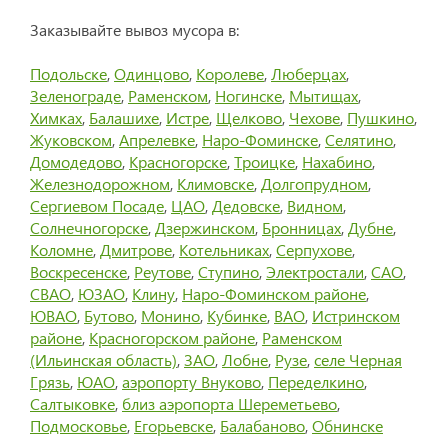
Заказывайте вывоз мусора в:
Подольске
,
Одинцово
,
Королеве
,
Люберцах
,
Зеленограде
,
Раменском
,
Ногинске
,
Мытищах
,
Химках
,
Балашихе
,
Истре
,
Щелково
,
Чехове
,
Пушкино
,
Жуковском
,
Апрелевке
,
Наро-Фоминске
,
Селятино
,
Домодедово
,
Красногорске
,
Троицке
,
Нахабино
,
Железнодорожном
,
Климовске
,
Долгопрудном
,
Сергиевом Посаде
,
ЦАО
,
Дедовске
,
Видном
,
Солнечногорске
,
Дзержинском
,
Бронницах
,
Дубне
,
Коломне
,
Дмитрове
,
Котельниках
,
Серпухове
,
Воскресенске
,
Реутове
,
Ступино
,
Электростали
,
САО
,
СВАО
,
ЮЗАО
,
Клину
,
Наро-Фоминском районе
,
ЮВАО
,
Бутово
,
Монино
,
Кубинке
,
ВАО
,
Истринском
районе
,
Красногорском районе
,
Раменском
(Ильинская область)
,
ЗАО
,
Лобне
,
Рузе
,
селе Черная
Грязь
,
ЮАО
,
аэропорту Внуково
,
Переделкино
,
Салтыковке
,
близ аэропорта Шереметьево
,
Подмосковье
,
Егорьевске
,
Балабаново
,
Обнинске