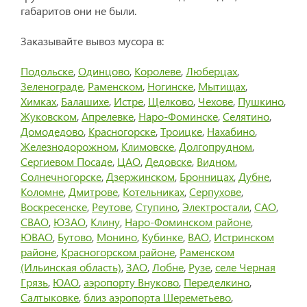
габаритов они не были.
Заказывайте вывоз мусора в:
Подольске
,
Одинцово
,
Королеве
,
Люберцах
,
Зеленограде
,
Раменском
,
Ногинске
,
Мытищах
,
Химках
,
Балашихе
,
Истре
,
Щелково
,
Чехове
,
Пушкино
,
Жуковском
,
Апрелевке
,
Наро-Фоминске
,
Селятино
,
Домодедово
,
Красногорске
,
Троицке
,
Нахабино
,
Железнодорожном
,
Климовске
,
Долгопрудном
,
Сергиевом Посаде
,
ЦАО
,
Дедовске
,
Видном
,
Солнечногорске
,
Дзержинском
,
Бронницах
,
Дубне
,
Коломне
,
Дмитрове
,
Котельниках
,
Серпухове
,
Воскресенске
,
Реутове
,
Ступино
,
Электростали
,
САО
,
СВАО
,
ЮЗАО
,
Клину
,
Наро-Фоминском районе
,
ЮВАО
,
Бутово
,
Монино
,
Кубинке
,
ВАО
,
Истринском
районе
,
Красногорском районе
,
Раменском
(Ильинская область)
,
ЗАО
,
Лобне
,
Рузе
,
селе Черная
Грязь
,
ЮАО
,
аэропорту Внуково
,
Переделкино
,
Салтыковке
,
близ аэропорта Шереметьево
,