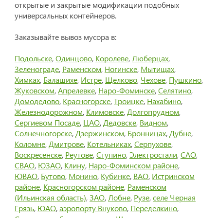
открытые и закрытые модификации подобных
универсальных контейнеров.
Заказывайте вывоз мусора в:
Подольске
,
Одинцово
,
Королеве
,
Люберцах
,
Зеленограде
,
Раменском
,
Ногинске
,
Мытищах
,
Химках
,
Балашихе
,
Истре
,
Щелково
,
Чехове
,
Пушкино
,
Жуковском
,
Апрелевке
,
Наро-Фоминске
,
Селятино
,
Домодедово
,
Красногорске
,
Троицке
,
Нахабино
,
Железнодорожном
,
Климовске
,
Долгопрудном
,
Сергиевом Посаде
,
ЦАО
,
Дедовске
,
Видном
,
Солнечногорске
,
Дзержинском
,
Бронницах
,
Дубне
,
Коломне
,
Дмитрове
,
Котельниках
,
Серпухове
,
Воскресенске
,
Реутове
,
Ступино
,
Электростали
,
САО
,
СВАО
,
ЮЗАО
,
Клину
,
Наро-Фоминском районе
,
ЮВАО
,
Бутово
,
Монино
,
Кубинке
,
ВАО
,
Истринском
районе
,
Красногорском районе
,
Раменском
(Ильинская область)
,
ЗАО
,
Лобне
,
Рузе
,
селе Черная
Грязь
,
ЮАО
,
аэропорту Внуково
,
Переделкино
,