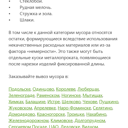
• Стеклобой.
• Рудная мелочь.
• Стружка и зола.
• Шлаки.
В том числе к данной категории мусора относятся
остатки, формирующиеся вследствие использования
некачественных расходных материалов или из-за
фактора «немерности». Это также могут быть
отдельные куски металлопроката, появляющиеся
после нарезки изделий фиксированной длины.
Заказывайте вывоз мусора в:
Подольске
,
Одинцово
,
Королеве
,
Люберцах
,
Зеленограде
,
Раменском
,
Ногинске
,
Мытищах
,
Химках
,
Балашихе
,
Истре
,
Щелково
,
Чехове
,
Пушкино
,
Жуковском
,
Апрелевке
,
Наро-Фоминске
,
Селятино
,
Домодедово
,
Красногорске
,
Троицке
,
Нахабино
,
Железнодорожном
,
Климовске
,
Долгопрудном
,
Сергиевом Посаде
,
ЦАО
,
Дедовске
,
Видном
,