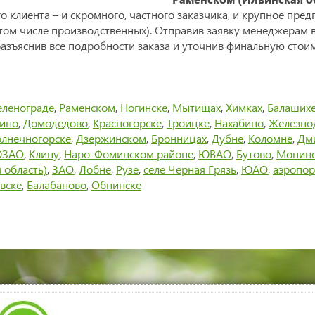
 клиента – и скромного, частного заказчика, и крупное пре
том числе производственных). Отправив заявку менеджерам 
разъяснив все подробности заказа и уточнив финальную стои
еленограде
,
Раменском
,
Ногинске
,
Мытищах
,
Химках
,
Балаших
тино
,
Домодедово
,
Красногорске
,
Троицке
,
Нахабино
,
Железно
лнечногорске
,
Дзержинском
,
Бронницах
,
Дубне
,
Коломне
,
Дм
ЗАО
,
Клину
,
Наро-Фоминском районе
,
ЮВАО
,
Бутово
,
Монин
 область)
,
ЗАО
,
Лобне
,
Рузе
,
селе Черная Грязь
,
ЮАО
,
аэропор
вске
,
Балабаново
,
Обнинске