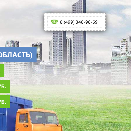
8 (499) 348-98-69
ОБЛАСТЬ)
.
УБ.
УБ.