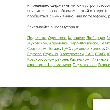
и предельно сдержанными: они устроят любого
внушительных по объемам партий отходов (в 
пообщаться с ними лично (или по телефону), 
Заказывайте вывоз мусора в:
Подольске
,
Одинцово
,
Королеве
,
Люберцах
,
З
Жуковском
,
Апрелевке
,
Наро-Фоминске
,
Селя
Сергиевом Посаде
,
ЦАО
,
Дедовске
,
Видном
,
Со
Реутове
,
Ступино
,
Электростали
,
САО
,
СВАО
,
Ю
Красногорском районе
,
Раменском (Ильинская
аэропорта Шереметьево
,
Подмосковье
,
Егорье