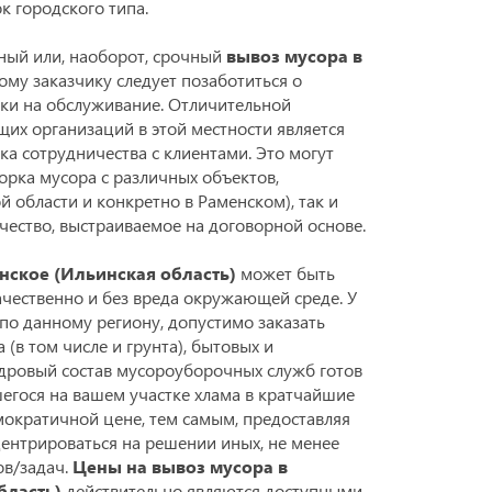
к городского типа.
ный или, наоборот, срочный
вывоз мусора в
ому заказчику следует позаботиться о
ки на обслуживание. Отличительной
х организаций в этой местности является
а сотрудничества с клиентами. Это могут
орка мусора с различных объектов,
 области и конкретно в Раменском), так и
ество, выстраиваемое на договорной основе.
нское (Ильинская область)
может быть
чественно и без вреда окружающей среде. У
по данному региону, допустимо заказать
 (в том числе и грунта), бытовых и
дровый состав мусороуборочных служб готов
егося на вашем участке хлама в кратчайшие
мократичной цене, тем самым, предоставляя
ентрироваться на решении иных, не менее
ов/задач.
Цены на вывоз мусора в
бласть)
действительно являются доступными