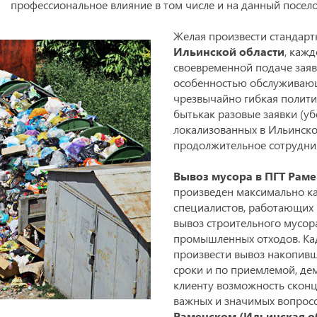
профессиональное влияние в том числе и на данный посело
Желая произвести стандарт
Ильинской области
, кажд
своевременной подаче заяв
особенностью обслуживающи
чрезвычайно гибкая политик
бытькак разовые заявки (уб
локализованных в Ильинской
продолжительное сотруднич
Вывоз мусора в ПГТ Раме
произведен максимально ка
специалистов, работающих 
вывоз строительного мусора
промышленных отходов. Ка
произвести вывоз накопивш
сроки и по приемлемой, де
клиенту возможность сконц
важных и значимых вопрос
Раменском (Ильинская о