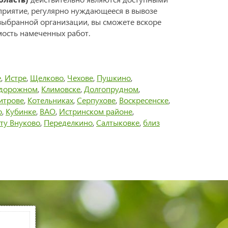
дприятие, регулярно нуждающееся в вывозе
выбранной организации, вы сможете вскоре
мость намеченных работ.
е
,
Истре
,
Щелково
,
Чехове
,
Пушкино
,
дорожном
,
Климовске
,
Долгопрудном
,
итрове
,
Котельниках
,
Серпухове
,
Воскресенске
,
о
,
Кубинке
,
ВАО
,
Истринском районе
,
ту Внуково
,
Переделкино
,
Салтыковке
,
близ