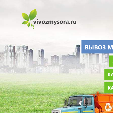
ВЫВОЗ М
КА
КА