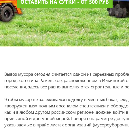
ОСТАВИТЬ НА СУТКИ - ОТ 500 РУБ
Вывоз мусора сегодня считается одной из серьезных пробле
городского типа Раменское, расположенном в Ильинской о
поселения, здесь все равно выполняются строительные и р
Чтобы мусор не залеживался подолгу в местных баках, сле
«вооруженных» полным арсеналом спецтехники и оборудо
как и в любом другом российском регионе, должен войти в
привычной и доступной мерой. Говоря о параметре доступн
указываемые в прайс-листах организаций (мусороуборочн